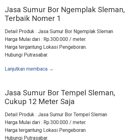
A
r
Jasa Sumur Bor Ngemplak Sleman,
e
a
Terbaik Nomer 1
J
o
g
j
Detail Produk : Jasa Sumur Bor Ngemplak Sleman
a
,
Harga Mulai dari : Rp.300.000 / meter.
S
l
Harga tergantung Lokasi Pengeboran.
e
m
Hubungi Putrasabar.
a
n
,
Lanjutkan membaca →
B
a
n
t
u
l
Jasa Sumur Bor Tempel Sleman,
,
K
Cukup 12 Meter Saja
u
l
o
Detail Produk : Jasa Sumur Bor Tempel Sleman
n
p
Harga Mulai dari : Rp.300.000 / meter.
r
o
Harga tergantung Lokasi Pengeboran.
g
o
Hubungi Putrasabar.
,