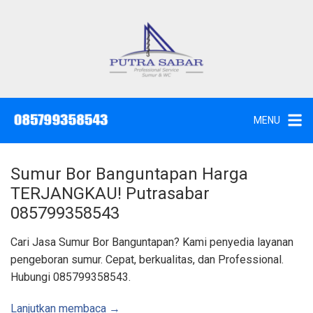
L
a
n
g
J
a
s
s
a
u
S
e
n
d
MENU
o
g
t
W
k
c
,
e
S
Sumur Bor Banguntapan Harga
u
k
n
TERJANGKAU! Putrasabar
t
o
i
085799358543
k
n
d
a
t
Cari Jasa Sumur Bor Banguntapan? Kami penyedia layanan
n
K
e
pengeboran sumur. Cepat, berkualitas, dan Professional.
u
n
r
Hubungi 085799358543.
a
s
S
u
Lanjutkan membaca →