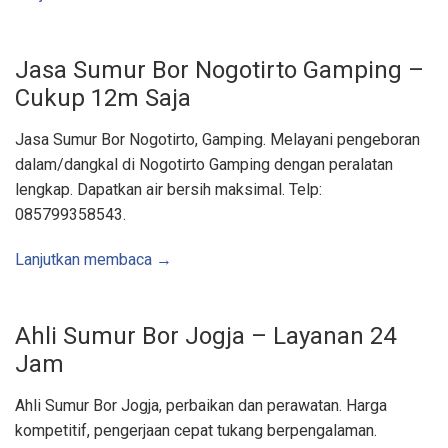
m
u
r
,
B
Jasa Sumur Bor Nogotirto Gamping –
u
i
Cukup 12m Saja
s
B
e
t
Jasa Sumur Bor Nogotirto, Gamping. Melayani pengeboran
o
n
dalam/dangkal di Nogotirto Gamping dengan peralatan
|
A
lengkap. Dapatkan air bersih maksimal. Telp:
r
e
085799358543.
a
J
o
Lanjutkan membaca →
g
j
a
K
u
l
Ahli Sumur Bor Jogja – Layanan 24
o
n
Jam
p
r
o
Ahli Sumur Bor Jogja, perbaikan dan perawatan. Harga
g
o
kompetitif, pengerjaan cepat tukang berpengalaman.
W
o