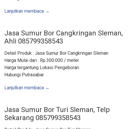
W
a
t
Lanjutkan membaca →
e
s
,
W
o
Jasa Sumur Bor Cangkringan Sleman,
n
o
Ahli 085799358543
s
a
r
i
Detail Produk : Jasa Sumur Bor Cangkringan Sleman
G
u
Harga Mulai dari : Rp.300.000 / meter.
n
u
Harga tergantung Lokasi Pengeboran.
n
g
Hubungi Putrasabar.
k
i
d
Lanjutkan membaca →
u
l
.
T
e
l
Jasa Sumur Bor Turi Sleman, Telp
p
o
Sekarang 085799358543
n
:
0