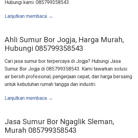
Hubungi kami: 085799358543.
n
o
s
a
Lanjutkan membaca →
r
i
J
a
s
Ahli Sumur Bor Jogja, Harga Murah,
a
S
Hubungi 085799358543
e
d
o
Cari jasa sumur bor terpercaya di Jogja? Hubungi Jasa
t
W
Sumur Bor Jogja di 085799358543. Kami tawarkan solusi
c
,
air bersih profesional, pengerjaan cepat, dan harga bersaing
J
a
untuk kebutuhan rumah tangga dan industri.
s
a
K
u
Lanjutkan membaca →
r
a
s
S
u
Jasa Sumur Bor Ngaglik Sleman,
m
u
Murah 085799358543
r
,
J