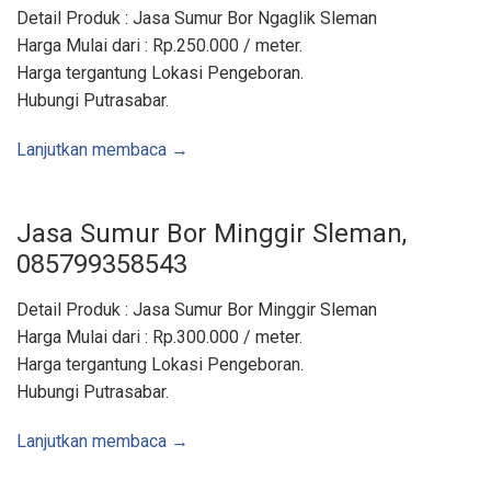
u
Detail Produk : Jasa Sumur Bor Ngaglik Sleman
a
l
Harga Mulai dari : Rp.250.000 / meter.
B
u
Harga tergantung Lokasi Pengeboran.
i
s
Hubungi Putrasabar.
B
e
t
Lanjutkan membaca →
o
n
,
S
u
m
Jasa Sumur Bor Minggir Sleman,
u
r
085799358543
B
o
r
Detail Produk : Jasa Sumur Bor Minggir Sleman
,
S
Harga Mulai dari : Rp.300.000 / meter.
u
n
Harga tergantung Lokasi Pengeboran.
t
i
Hubungi Putrasabar.
k
S
u
m
Lanjutkan membaca →
u
r
–