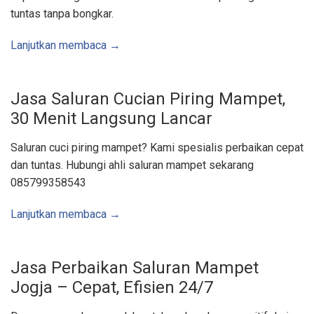
u
tuntas tanpa bongkar.
a
l
B
u
Lanjutkan membaca →
i
s
B
e
t
Jasa Saluran Cucian Piring Mampet,
o
n
30 Menit Langsung Lancar
,
S
u
m
Saluran cuci piring mampet? Kami spesialis perbaikan cepat
u
r
dan tuntas. Hubungi ahli saluran mampet sekarang
B
o
085799358543
r
,
S
Lanjutkan membaca →
u
n
t
i
k
S
Jasa Perbaikan Saluran Mampet
u
m
Jogja – Cepat, Efisien 24/7
u
r
–