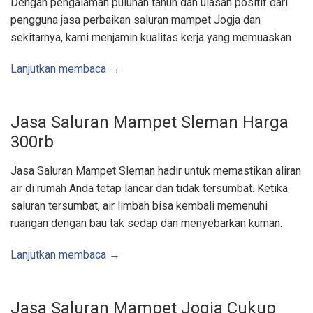
Dengan pengalaman puluhan tahun dan ulasan positif dari
A
r
pengguna jasa perbaikan saluran mampet Jogja dan
e
a
sekitarnya, kami menjamin kualitas kerja yang memuaskan
J
o
g
j
Lanjutkan membaca →
a
,
S
l
e
Jasa Saluran Mampet Sleman Harga
m
a
300rb
n
,
B
a
Jasa Saluran Mampet Sleman hadir untuk memastikan aliran
n
t
air di rumah Anda tetap lancar dan tidak tersumbat. Ketika
u
l
saluran tersumbat, air limbah bisa kembali memenuhi
,
K
ruangan dengan bau tak sedap dan menyebarkan kuman.
u
l
o
Lanjutkan membaca →
n
p
r
o
g
o
Jasa Saluran Mampet Jogja Cukup
,