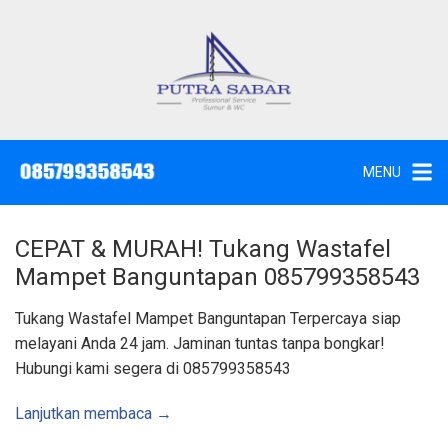
L
a
n
g
J
a
s
s
a
u
S
e
n
d
MENU
o
g
t
W
k
c
,
e
S
CEPAT & MURAH! Tukang Wastafel
u
k
n
Mampet Banguntapan 085799358543
t
o
i
k
n
Tukang Wastafel Mampet Banguntapan Terpercaya siap
d
a
t
melayani Anda 24 jam. Jaminan tuntas tanpa bongkar!
n
K
e
Hubungi kami segera di 085799358543
u
n
r
a
s
Lanjutkan membaca →
S
u