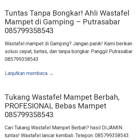
m
u
r
Tuntas Tanpa Bongkar! Ahli Wastafel
,
B
Mampet di Gamping – Putrasabar
u
i
085799358543
s
B
e
t
Wastafel mampet di Gamping? Jangan panik! Kami berikan
o
n
solusi cepat, tuntas, dan tanpa bongkar. Panggil Putrasabar
|
A
085799358543
r
e
a
Lanjutkan membaca →
J
o
g
j
a
K
Tukang Wastafel Mampet Berbah,
u
l
PROFESIONAL Bebas Mampet
o
n
085799358543
p
r
o
g
Cari Tukang Wastafel Mampet Berbah? hasil DIJAMIN
o
W
tuntas! Wastafel lancar kembali. Telepon: 085799358543.
o