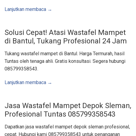
n
o
Lanjutkan membaca →
s
a
r
i
J
Solusi Cepat! Atasi Wastafel Mampet
a
s
di Bantul, Tukang Profesional 24 Jam
a
S
e
d
Tukang wastafel mampet di Bantul. Harga Termurah, hasil
o
t
Tuntas oleh tenaga ahli. Gratis konsultasi. Segera hubungi
W
c
085799358543.
,
J
a
Lanjutkan membaca →
s
a
K
u
r
a
Jasa Wastafel Mampet Depok Sleman,
s
S
Profesional Tuntas 085799358543
u
m
u
Dapatkan jasa wastafel mampet depok sleman profesional,
r
,
cepat. Hubungi kami 085799358543 untuk penanganan
J