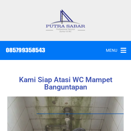
MENU
Kami Siap Atasi WC Mampet
Banguntapan