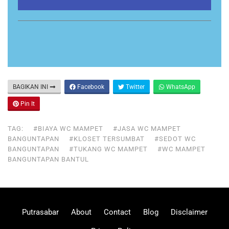
BAGIKAN INI
Facebook
Twitter
WhatsApp
Pin It
TAG:
#BIAYA WC MAMPET
#JASA WC MAMPET
BANGUNTAPAN
#KLOSET TERSUMBAT
#SEDOT WC
BANGUNTAPAN
#TUKANG WC MAMPET
#WC MAMPET
BANGUNTAPAN BANTUL
Putrasabar
About
Contact
Blog
Disclaimer