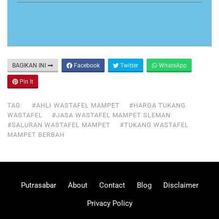
BAGIKAN INI
Facebook
Twitter
WhatsApp
Pin It
TAG:
#AHLI WASTAFEL MAMPET
#HARGA TUKANG
WASTAFEL
#JASA WASTAFEL MAMPET SLEMAN
#SALURAN WASTAFEL MAMPET
#TUKANG WASTAFEL
MAMPET BERBAH
Putrasabar
About
Contact
Blog
Disclaimer
Privacy Policy