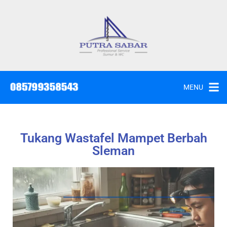
MENU
Tukang Wastafel Mampet Berbah
Sleman