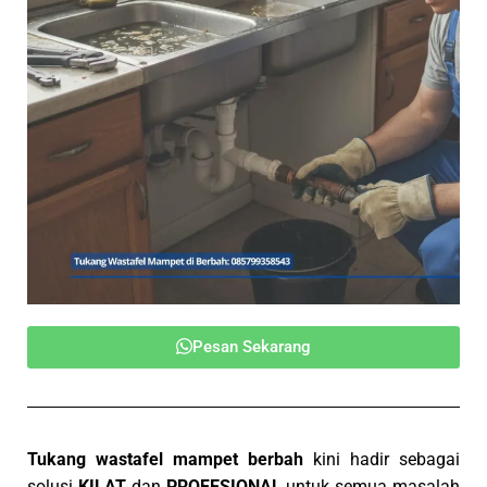
Pesan Sekarang
Tukang wastafel mampet berbah
kini hadir sebagai
solusi
KILAT
dan
PROFESIONAL
untuk semua masalah