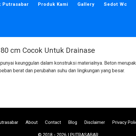
k Putrasabar
Produk Kami
Gallery
Sedot Wc
 80 cm Cocok Untuk Drainase
unyai keunggulan dalam konstruksi materialnya. Beton merupak
eban berat dan perubahan suhu dan lingkungan yang besar.
utrasabar
About
Contact
Blog
Disclaimer
Privacy Poli
© 2018 - 2026 | PUTRASABAR