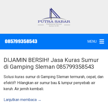
L
a
n
g
J
a
s
s
a
u
S
e
n
d
MENU
o
g
t
W
k
c
,
e
S
DIJAMIN BERSIH! Jasa Kuras Sumur
u
k
n
di Gamping Sleman 085799358543
t
o
i
k
n
Solusi kuras sumur di Gamping Sleman termurah, cepat, dan
d
a
t
efektif! Hilangkan air sumur bau & lumpur penyebab air
n
K
e
keruh. Air jernih kembali.
u
n
r
a
s
Lanjutkan membaca →
S
u