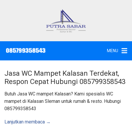
L
a
n
g
J
a
s
s
a
u
S
e
n
d
MENU
o
g
t
W
k
c
,
e
S
Jasa WC Mampet Kalasan Terdekat,
u
k
n
Respon Cepat Hubungi 085799358543
t
o
i
k
n
Butuh Jasa WC mampet Kalasan? Kami spesialis WC
d
a
t
mampet di Kalasan Sleman untuk rumah & resto. Hubungi
n
K
e
085799358543
u
n
r
a
s
Lanjutkan membaca →
S
u