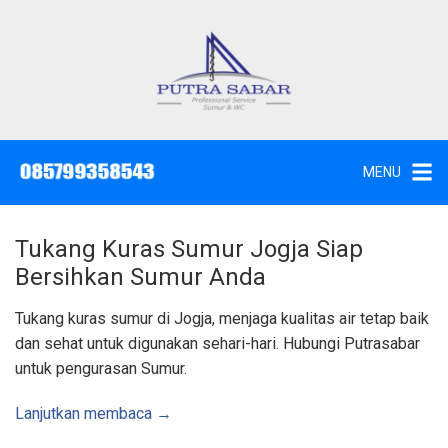
L
a
n
g
J
a
s
s
a
u
S
e
n
d
MENU
o
g
t
W
k
c
,
e
S
Tukang Kuras Sumur Jogja Siap
u
k
n
Bersihkan Sumur Anda
t
o
i
k
n
Tukang kuras sumur di Jogja, menjaga kualitas air tetap baik
d
a
t
dan sehat untuk digunakan sehari-hari. Hubungi Putrasabar
n
K
e
untuk pengurasan Sumur.
u
n
r
a
s
Lanjutkan membaca →
S
u