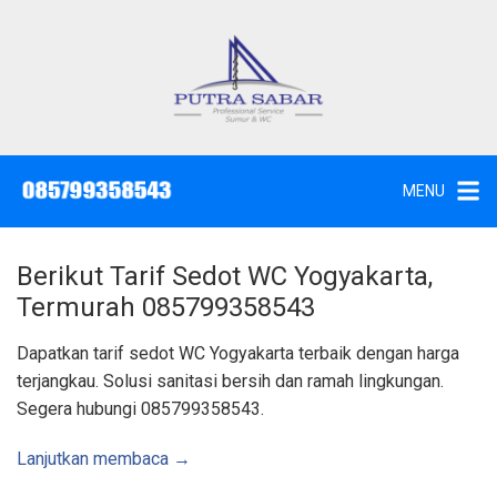
L
a
n
g
J
a
s
s
a
u
S
e
n
d
MENU
o
g
t
W
k
c
,
e
S
Berikut Tarif Sedot WC Yogyakarta,
u
k
n
Termurah 085799358543
t
o
i
k
n
Dapatkan tarif sedot WC Yogyakarta terbaik dengan harga
d
a
t
terjangkau. Solusi sanitasi bersih dan ramah lingkungan.
n
K
e
Segera hubungi 085799358543.
u
n
r
a
s
Lanjutkan membaca →
S
u