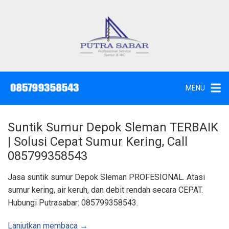
L
a
n
g
J
a
s
s
a
u
S
e
n
d
MENU
o
g
t
W
k
c
,
e
S
Suntik Sumur Depok Sleman TERBAIK
u
k
n
| Solusi Cepat Sumur Kering, Call
t
o
i
085799358543
k
n
d
a
t
Jasa suntik sumur Depok Sleman PROFESIONAL. Atasi
n
K
e
sumur kering, air keruh, dan debit rendah secara CEPAT.
u
n
r
Hubungi Putrasabar: 085799358543.
a
s
S
u
Lanjutkan membaca →