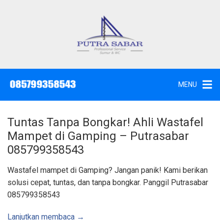
L
a
n
g
J
a
s
s
a
u
S
e
n
d
MENU
o
g
t
W
k
c
,
e
S
Tuntas Tanpa Bongkar! Ahli Wastafel
u
k
n
Mampet di Gamping – Putrasabar
t
o
i
085799358543
k
n
d
a
t
Wastafel mampet di Gamping? Jangan panik! Kami berikan
n
K
e
solusi cepat, tuntas, dan tanpa bongkar. Panggil Putrasabar
u
n
r
085799358543
a
s
S
u
Lanjutkan membaca →