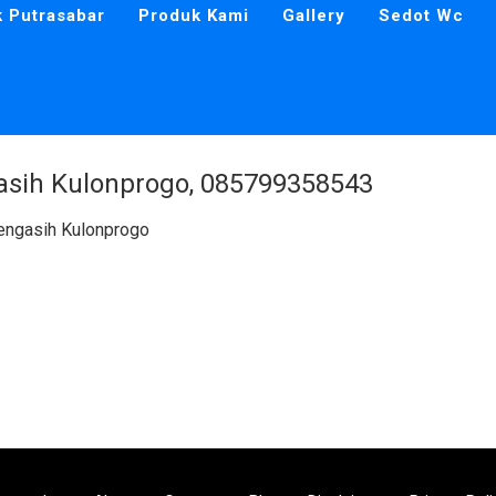
k Putrasabar
Produk Kami
Gallery
Sedot Wc
asih Kulonprogo, 085799358543
engasih Kulonprogo