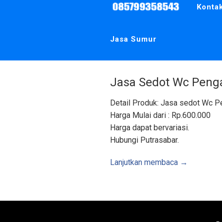
m
Konta
u
r
,
B
u
Jasa Sumur
i
s
B
e
t
o
n
Jasa Sedot Wc Peng
|
A
r
Detail Produk: Jasa sedot Wc P
e
a
Harga Mulai dari : Rp.600.000
J
o
Harga dapat bervariasi.
g
j
Hubungi Putrasabar.
a
K
u
Lanjutkan membaca →
l
o
n
p
r
o
g
o
W
o