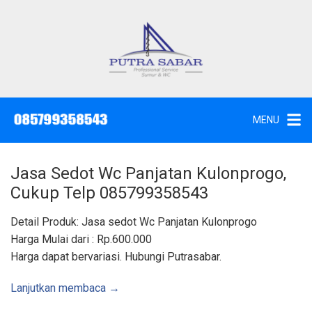
L
a
n
g
J
a
s
s
a
u
S
e
n
d
MENU
o
g
t
W
k
c
,
e
S
Jasa Sedot Wc Panjatan Kulonprogo,
u
k
n
Cukup Telp 085799358543
t
o
i
k
n
Detail Produk: Jasa sedot Wc Panjatan Kulonprogo
d
a
t
Harga Mulai dari : Rp.600.000
n
K
e
Harga dapat bervariasi. Hubungi Putrasabar.
u
n
r
a
s
Lanjutkan membaca →
S
u