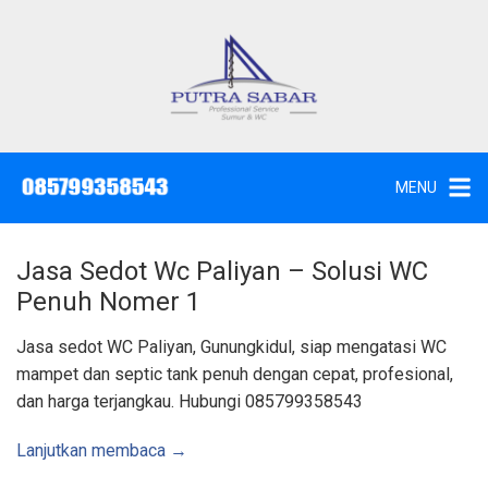
L
a
n
g
J
a
s
s
a
u
S
e
n
d
MENU
o
g
t
W
k
c
,
e
S
Jasa Sedot Wc Paliyan – Solusi WC
u
k
n
Penuh Nomer 1
t
o
i
k
n
Jasa sedot WC Paliyan, Gunungkidul, siap mengatasi WC
d
a
t
mampet dan septic tank penuh dengan cepat, profesional,
n
K
e
dan harga terjangkau. Hubungi 085799358543
u
n
r
a
s
Lanjutkan membaca →
S
u