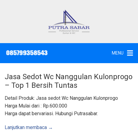
L
a
n
g
J
a
s
s
a
u
S
e
n
d
MENU
o
g
t
W
k
c
,
e
S
Jasa Sedot Wc Nanggulan Kulonprogo
u
k
n
– Top 1 Bersih Tuntas
t
o
i
k
n
Detail Produk: Jasa sedot Wc Nanggulan Kulonprogo
d
a
t
Harga Mulai dari : Rp.600.000
n
K
e
Harga dapat bervariasi. Hubungi Putrasabar.
u
n
r
a
s
Lanjutkan membaca →
S
u