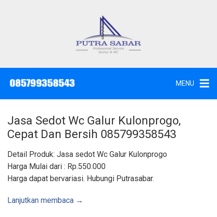
L
a
n
g
J
a
s
s
a
u
S
e
n
d
MENU
o
g
t
W
k
c
,
e
S
Jasa Sedot Wc Galur Kulonprogo,
u
k
n
Cepat Dan Bersih 085799358543
t
o
i
k
n
Detail Produk: Jasa sedot Wc Galur Kulonprogo
d
a
t
Harga Mulai dari : Rp.550.000
n
K
e
Harga dapat bervariasi. Hubungi Putrasabar.
u
n
r
a
s
Lanjutkan membaca →
S
u