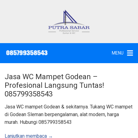
L
a
n
g
J
a
s
s
a
u
S
e
n
d
MENU
o
g
t
W
k
c
,
e
S
Jasa WC Mampet Godean –
u
k
n
Profesional Langsung Tuntas!
t
o
i
085799358543
k
n
d
a
t
Jasa WC mampet Godean & sekitarnya. Tukang WC mampet
n
K
e
di Godean Sleman berpengalaman, alat modern, harga
u
n
r
murah. Hubungi 085799358543
a
s
S
u
Lanjutkan membaca →