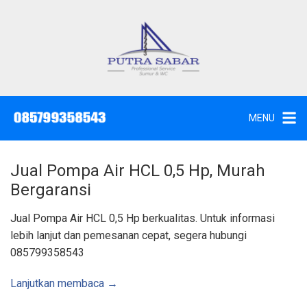
L
a
n
g
J
a
s
s
a
u
S
e
n
d
MENU
o
g
t
W
k
c
,
e
S
Jual Pompa Air HCL 0,5 Hp, Murah
u
k
n
Bergaransi
t
o
i
k
n
Jual Pompa Air HCL 0,5 Hp berkualitas. Untuk informasi
d
a
t
lebih lanjut dan pemesanan cepat, segera hubungi
n
K
e
085799358543
u
n
r
a
s
Lanjutkan membaca →
S
u