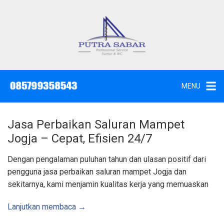
L
a
n
g
J
a
s
s
a
u
S
e
n
d
MENU
o
g
t
W
k
c
,
e
S
Jasa Perbaikan Saluran Mampet
u
k
n
Jogja – Cepat, Efisien 24/7
t
o
i
k
n
Dengan pengalaman puluhan tahun dan ulasan positif dari
d
a
t
pengguna jasa perbaikan saluran mampet Jogja dan
n
K
e
sekitarnya, kami menjamin kualitas kerja yang memuaskan
u
n
r
a
s
Lanjutkan membaca →
S
u