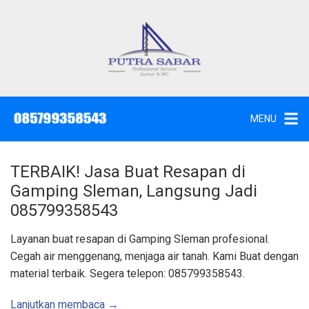
L
a
n
g
J
a
s
s
a
u
S
e
n
d
MENU
o
g
t
W
k
c
,
e
S
TERBAIK! Jasa Buat Resapan di
u
k
n
Gamping Sleman, Langsung Jadi
t
o
i
085799358543
k
n
d
a
t
Layanan buat resapan di Gamping Sleman profesional.
n
K
e
Cegah air menggenang, menjaga air tanah. Kami Buat dengan
u
n
r
material terbaik. Segera telepon: 085799358543.
a
s
S
u
Lanjutkan membaca →