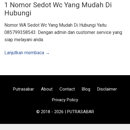
m
1 Nomor Sedot Wc Yang Mudah Di
u
r
Hubungi
,
B
u
i
Nomor WA Sedot Wc Yang Mudah Di Hubungi Yaitu
s
B
085799358543. Dengan admin dan customer service yang
e
t
siap melayani anda.
o
n
|
Lanjutkan membaca →
A
r
e
a
J
o
g
j
a
K
Putrasabar
About
Contact
Blog
Disclaimer
u
l
o
Privacy Policy
n
p
r
© 2018 - 2026 | PUTRASABAR
o
g
o
W
o