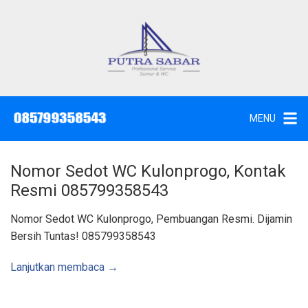
L
a
n
g
J
a
s
s
a
u
S
e
n
d
MENU
o
g
t
W
k
c
,
e
S
Nomor Sedot WC Kulonprogo, Kontak
u
k
n
Resmi 085799358543
t
o
i
k
n
Nomor Sedot WC Kulonprogo, Pembuangan Resmi. Dijamin
d
a
t
Bersih Tuntas! 085799358543
n
K
e
u
n
r
Lanjutkan membaca →
a
s
S
u