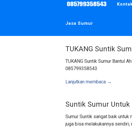
m
Konta
u
r
,
B
u
Jasa Sumur
i
s
B
e
t
o
n
TUKANG Suntik Sumu
|
A
r
TUKANG Suntik Sumur Bantul Ahl
e
a
085799358543.
J
o
g
j
Lanjutkan membaca →
a
K
u
l
o
Suntik Sumur Untuk 
n
p
r
o
Sumur Suntik sangat baik untuk 
g
o
juga bisa melakukannya sendiri,
W
o