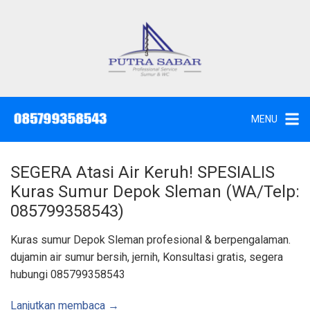
L
a
n
g
J
a
s
s
a
u
S
e
n
d
MENU
o
g
t
W
k
c
,
e
S
SEGERA Atasi Air Keruh! SPESIALIS
u
k
n
Kuras Sumur Depok Sleman (WA/Telp:
t
o
i
085799358543)
k
n
d
a
t
Kuras sumur Depok Sleman profesional & berpengalaman.
n
K
e
dujamin air sumur bersih, jernih, Konsultasi gratis, segera
u
n
r
hubungi 085799358543
a
s
S
u
Lanjutkan membaca →