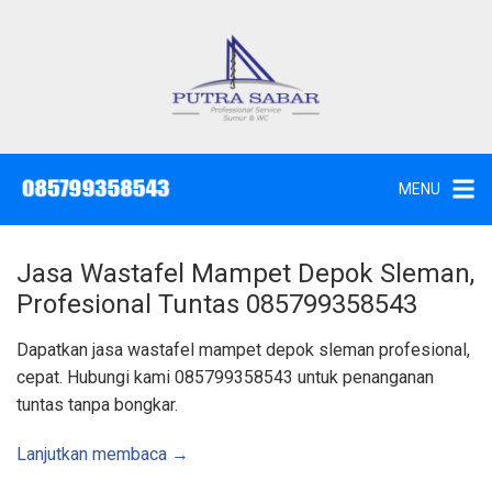
L
a
n
g
J
a
s
s
a
u
S
e
n
d
MENU
o
g
t
W
k
c
,
e
S
Jasa Wastafel Mampet Depok Sleman,
u
k
n
Profesional Tuntas 085799358543
t
o
i
k
n
Dapatkan jasa wastafel mampet depok sleman profesional,
d
a
t
cepat. Hubungi kami 085799358543 untuk penanganan
n
K
e
tuntas tanpa bongkar.
u
n
r
a
s
Lanjutkan membaca →
S
u