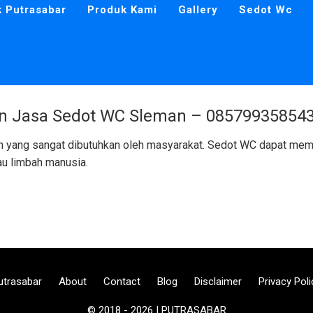
k Putrasabar
Produk Kami
Gallery
Sedot Wc
 Jasa Sedot WC Sleman – 08579935854
n yang sangat dibutuhkan oleh masyarakat. Sedot WC dapat m
au limbah manusia.
utrasabar
About
Contact
Blog
Disclaimer
Privacy Poli
© 2018 - 2026 | PUTRASABAR