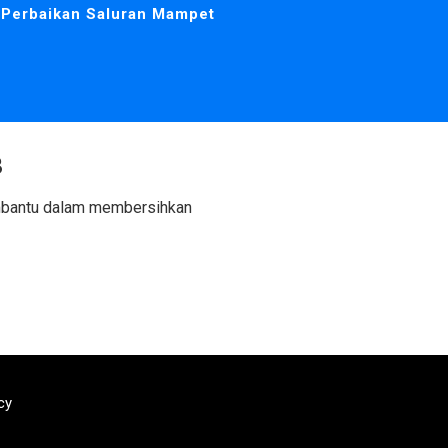
Perbaikan Saluran Mampet
3
embantu dalam membersihkan
cy