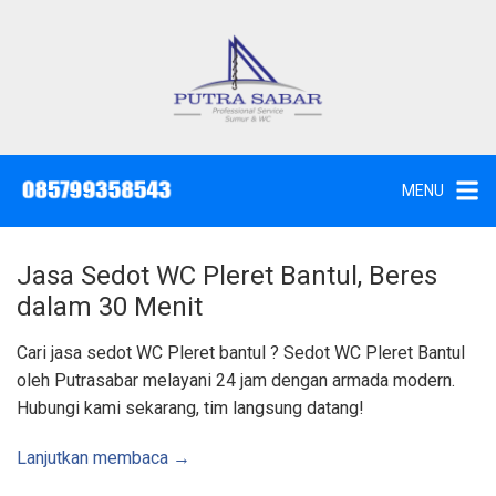
L
a
n
g
J
a
s
s
a
u
S
e
n
d
MENU
o
g
t
W
k
c
,
e
S
Jasa Sedot WC Pleret Bantul, Beres
u
k
n
dalam 30 Menit
t
o
i
k
n
Cari jasa sedot WC Pleret bantul ? Sedot WC Pleret Bantul
d
a
t
oleh Putrasabar melayani 24 jam dengan armada modern.
n
K
e
Hubungi kami sekarang, tim langsung datang!
u
n
r
a
s
Lanjutkan membaca →
S
u