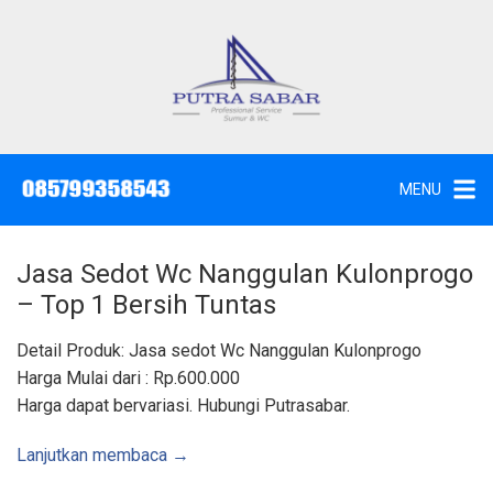
L
a
n
g
J
a
s
s
a
u
S
e
n
d
MENU
o
g
t
W
k
c
,
e
S
Jasa Sedot Wc Nanggulan Kulonprogo
u
k
n
– Top 1 Bersih Tuntas
t
o
i
k
n
Detail Produk: Jasa sedot Wc Nanggulan Kulonprogo
d
a
t
Harga Mulai dari : Rp.600.000
n
K
e
Harga dapat bervariasi. Hubungi Putrasabar.
u
n
r
a
s
Lanjutkan membaca →
S
u