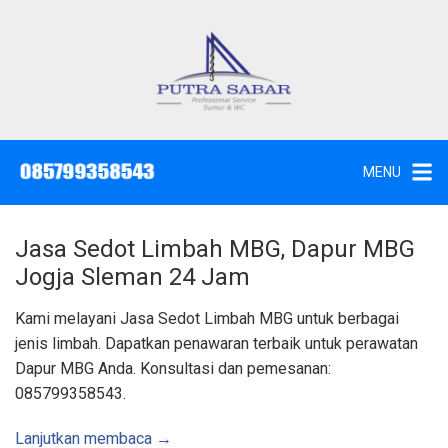
L
a
n
g
J
a
s
s
a
u
S
e
n
d
MENU
o
g
t
W
k
c
,
e
S
Jasa Sedot Limbah MBG, Dapur MBG
u
k
n
Jogja Sleman 24 Jam
t
o
i
k
n
Kami melayani Jasa Sedot Limbah MBG untuk berbagai
d
a
t
jenis limbah. Dapatkan penawaran terbaik untuk perawatan
n
K
e
Dapur MBG Anda. Konsultasi dan pemesanan:
u
n
r
085799358543.
a
s
S
Lanjutkan membaca →
u