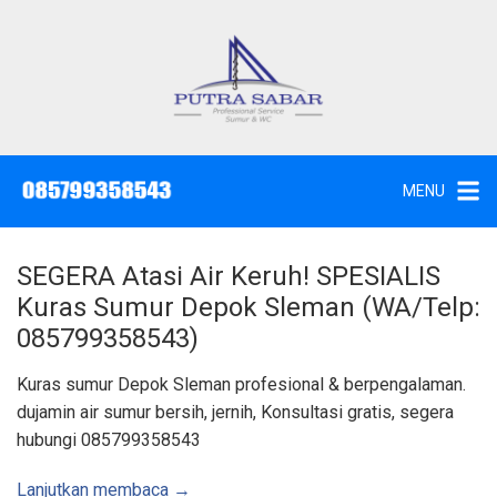
L
a
n
g
J
a
s
s
a
u
S
e
n
d
MENU
o
g
t
W
k
c
,
e
S
SEGERA Atasi Air Keruh! SPESIALIS
u
k
n
Kuras Sumur Depok Sleman (WA/Telp:
t
o
i
085799358543)
k
n
d
a
t
Kuras sumur Depok Sleman profesional & berpengalaman.
n
K
e
dujamin air sumur bersih, jernih, Konsultasi gratis, segera
u
n
r
hubungi 085799358543
a
s
S
u
Lanjutkan membaca →