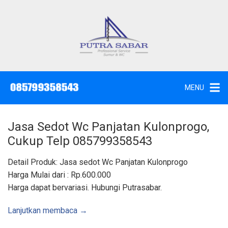
L
a
n
g
J
a
s
s
a
u
S
e
n
d
MENU
o
g
t
W
k
c
,
e
S
Jasa Sedot Wc Panjatan Kulonprogo,
u
k
n
Cukup Telp 085799358543
t
o
i
k
n
Detail Produk: Jasa sedot Wc Panjatan Kulonprogo
d
a
t
Harga Mulai dari : Rp.600.000
n
K
e
Harga dapat bervariasi. Hubungi Putrasabar.
u
n
r
a
s
Lanjutkan membaca →
S
u