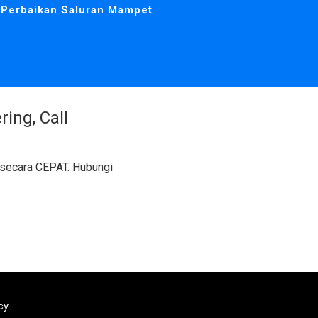
Perbaikan Saluran Mampet
ing, Call
 secara CEPAT. Hubungi
cy