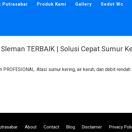
k Putrasabar
Produk Kami
Gallery
Sedot Wc
Sleman TERBAIK | Solusi Cepat Sumur Ker
 PROFESIONAL. Atasi sumur kering, air keruh, dan debit rendah
utrasabar
About
Contact
Blog
Disclaimer
Privacy Poli