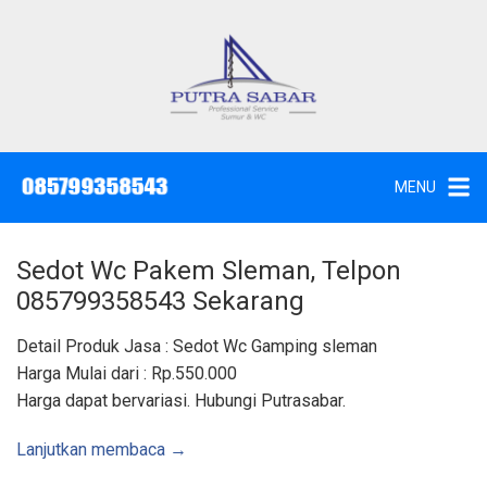
L
a
n
g
J
a
s
s
a
u
S
e
n
d
MENU
o
g
t
W
k
c
,
e
S
Sedot Wc Pakem Sleman, Telpon
u
k
n
085799358543 Sekarang
t
o
i
k
n
Detail Produk Jasa : Sedot Wc Gamping sleman
d
a
t
Harga Mulai dari : Rp.550.000
n
K
e
Harga dapat bervariasi. Hubungi Putrasabar.
u
n
r
a
s
Lanjutkan membaca →
S
u