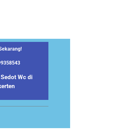
Sekarang!
99358543
 Sedot Wc di
kerten