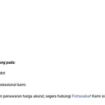
tung pada:
dot
operasional kami.
dan penawaran harga akurat, segera hubungi
Putrasabar
! Kami s