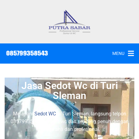
MENU
Jasa Sedot Wc di Turi
Sleman
Melayani
Sedot WC
di Turi Sleman, langsung telpon
085799358543. Sedot wc dan sepiteng penuh dengan
tenaga ahli dan profesional.