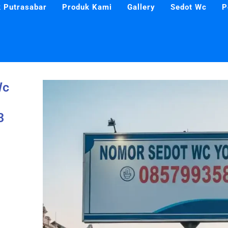
 Putrasabar
Produk Kami
Gallery
Sedot Wc
P
Wc
3