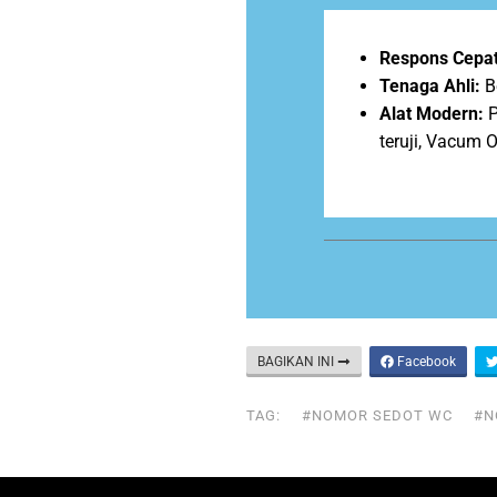
Respons Cepat
Tenaga Ahli:
B
Alat Modern:
P
teruji, Vacum 
BAGIKAN INI
Facebook
TAG:
#NOMOR SEDOT WC
#N