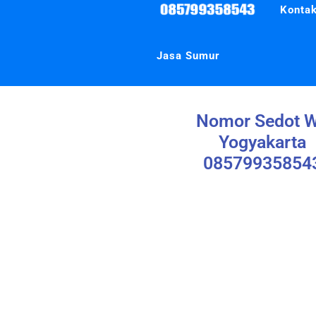
Kontak
Jasa Sumur
Nomor Sedot 
Yogyakarta
08579935854