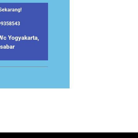
Sekarang!
99358543
Wc Yogyakarta,
asabar