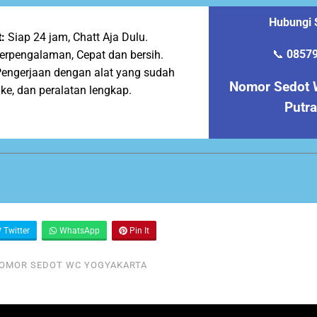
Hubungi 
:
Siap 24 jam, Chatt Aja Dulu.
📞
0857
erpengalaman, Cepat dan bersih.
engerjaan dengan alat yang sudah
Nomor Sedot 
Oke, dan peralatan lengkap.
Putr
Twitter
WhatsApp
Pin It
OMOR SEDOT WC YOGYAKARTA