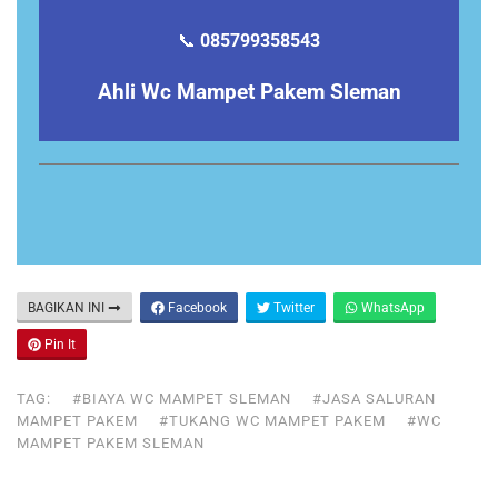
📞
085799358543
Ahli Wc Mampet Pakem Sleman
BAGIKAN INI
Facebook
Twitter
WhatsApp
Pin It
TAG:
#BIAYA WC MAMPET SLEMAN
#JASA SALURAN
MAMPET PAKEM
#TUKANG WC MAMPET PAKEM
#WC
MAMPET PAKEM SLEMAN