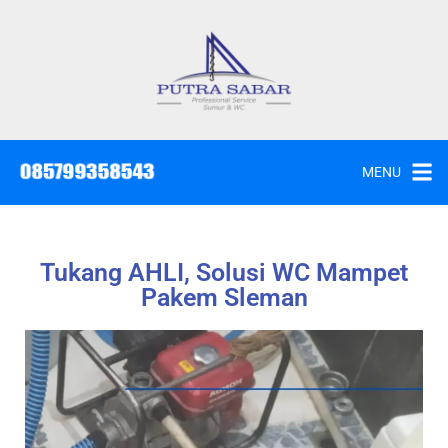
MENU
Tukang AHLI, Solusi WC Mampet
Pakem Sleman