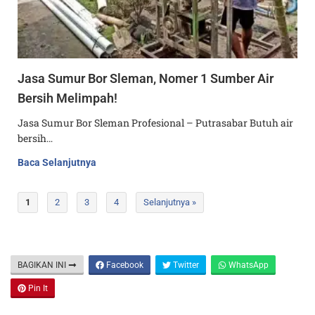
Jasa Sumur Bor Sleman, Nomer 1 Sumber Air
Bersih Melimpah!
Jasa Sumur Bor Sleman Profesional – Putrasabar Butuh air
bersih…
Baca Selanjutnya
1
2
3
4
Selanjutnya »
BAGIKAN INI
Facebook
Twitter
WhatsApp
Pin It