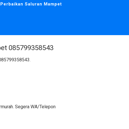
Perbaikan Saluran Mampet
et 085799358543
: 085799358543.
ermurah. Segera WA/Telepon