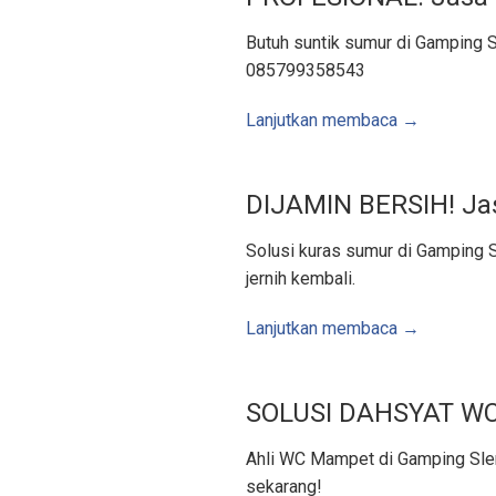
u
a
l
Butuh suntik sumur di Gamping S
B
u
085799358543
i
s
B
Lanjutkan membaca →
e
t
o
n
,
S
DIJAMIN BERSIH! Ja
u
m
u
Solusi kuras sumur di Gamping Sl
r
B
jernih kembali.
o
r
,
Lanjutkan membaca →
S
u
n
t
i
k
SOLUSI DAHSYAT WC
S
u
m
u
Ahli WC Mampet di Gamping Sle
r
sekarang!
–