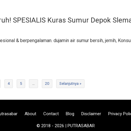
ruh! SPESIALIS Kuras Sumur Depok Slem
ional & berpengalaman. dujamin air sumur bersih, jernih, Konsul
4
5
…
20
Selanjutnya »
utrasabar
About
Contact
Blog
Disclaimer
Privacy Poli
© 2018 - 2026 | PUTRASABAR