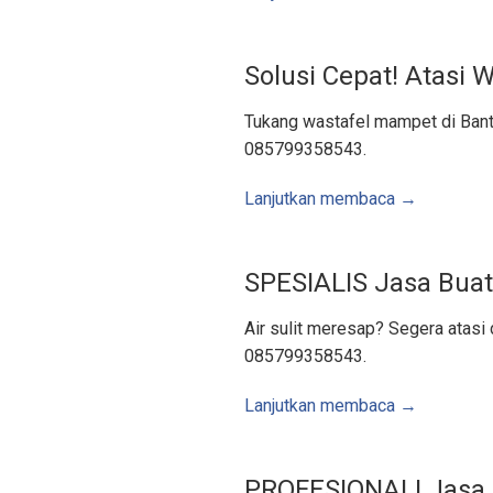
n
o
s
a
r
Solusi Cepat! Atasi 
i
J
a
Tukang wastafel mampet di Bantul
s
a
085799358543.
S
e
d
Lanjutkan membaca →
o
t
W
c
,
J
SPESIALIS Jasa Buat
a
s
a
Air sulit meresap? Segera atasi 
K
u
085799358543.
r
a
s
S
Lanjutkan membaca →
u
m
u
r
,
PROFESIONAL! Jasa 
J