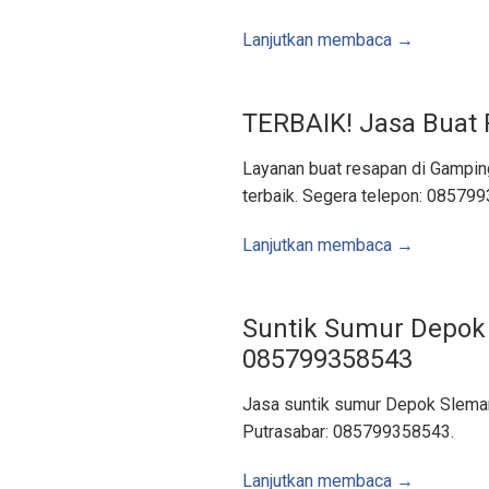
A
r
e
Lanjutkan membaca →
a
J
o
g
j
TERBAIK! Jasa Buat
a
,
S
l
Layanan buat resapan di Gamping
e
m
terbaik. Segera telepon: 08579
a
n
,
Lanjutkan membaca →
B
a
n
t
u
l
Suntik Sumur Depok 
,
K
085799358543
u
l
o
n
Jasa suntik sumur Depok Sleman
p
r
Putrasabar: 085799358543.
o
g
o
Lanjutkan membaca →
,