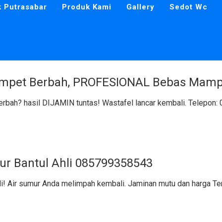
k Putrasabar
Produk Kami
Gallery
Sedot Wc
ampet Berbah, PROFESIONAL Bebas Mamp
rbah? hasil DIJAMIN tuntas! Wastafel lancar kembali. Telepon
r Bantul Ahli 085799358543
i! Air sumur Anda melimpah kembali. Jaminan mutu dan harga T