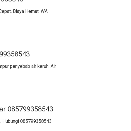
 Cepat, Biaya Hemat. WA:
799358543
mpur penyebab air keruh. Air
ar 085799358543
ih. Hubungi 085799358543